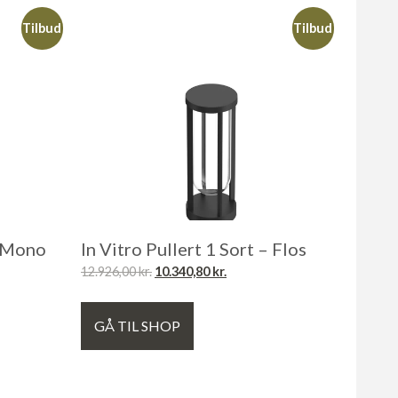
Tilbud
Tilbud
m Mono
In Vitro Pullert 1 Sort – Flos
12.926,00
kr.
10.340,80
kr.
GÅ TIL SHOP