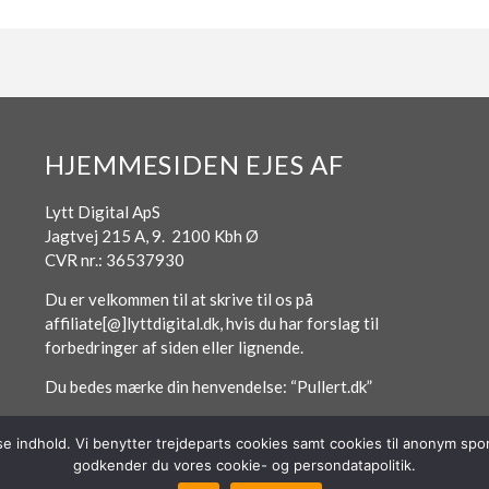
HJEMMESIDEN EJES AF
Lytt Digital ApS
Jagtvej 215 A, 9. 2100 Kbh Ø
CVR nr.: 36537930
Du er velkommen til at skrive til os på
affiliate[@]lyttdigital.dk, hvis du har forslag til
forbedringer af siden eller lignende.
Du bedes mærke din henvendelse: “Pullert.dk”
sse indhold. Vi benytter trejdeparts cookies samt cookies til anonym s
godkender du vores cookie- og persondatapolitik.