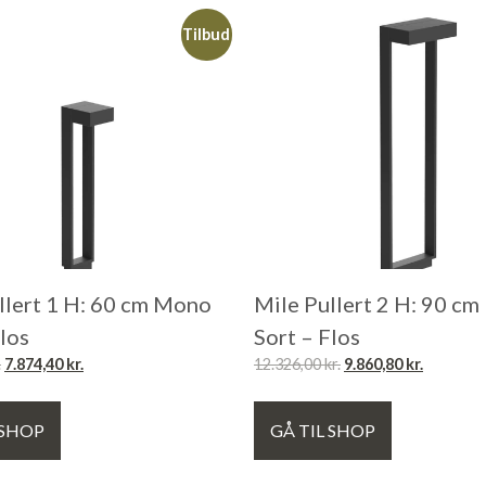
Tilbud
llert 1 H: 60 cm Mono
Mile Pullert 2 H: 90 c
Flos
Sort – Flos
.
7.874,40
kr.
12.326,00
kr.
9.860,80
kr.
 SHOP
GÅ TIL SHOP