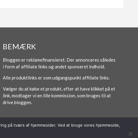
BEMÆRK
Bloggen er reklamefinansieret. Der annonceres således
i form af affiliate links og andet sponseret indhold.
Alle produktlinks er som udgangspunkt affiliate links.
Vælger du at købe et produkt, efter at have klikket på et
link, modtager vi en lille kommission, som bruges til at
drive bloggen.
poring på tværs af hjemmesider. Ved at bruge vores hjemmeside,
Forside
Om / Kontakt
Betingelser