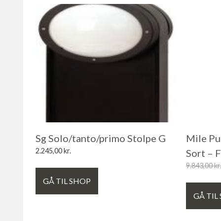
Sg Solo/tanto/primo Stolpe G
Mile Pu
2.245,00
kr.
Sort – 
9.843,00
kr
GÅ TIL SHOP
GÅ TIL