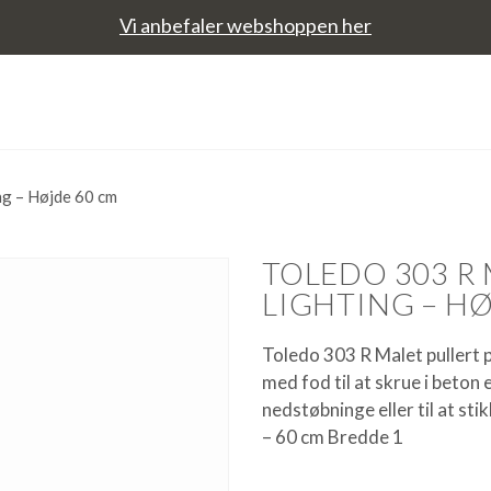
Vi anbefaler webshoppen her
ng – Højde 60 cm
TOLEDO 303 R
LIGHTING – H
Toledo 303 R Malet pullert 
med fod til at skrue i beton e
nedstøbninge eller til at stik
– 60 cm Bredde 1