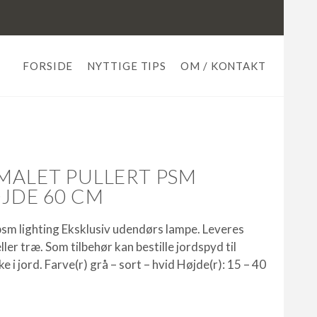
FORSIDE
NYTTIGE TIPS
OM / KONTAKT
 MALET PULLERT PSM
ØJDE 60 CM
psm lighting Eksklusiv udendørs lampe. Leveres
ller træ. Som tilbehør kan bestille jordspyd til
ke i jord. Farve(r) grå – sort – hvid Højde(r): 15 – 40