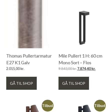
Thomas Pullertarmatur
Mile Pullert 1 H: 60 cm
E27 K1 Galv
Mono Sort – Flos
2.015,00
kr.
9.843,00
kr.
7.874,40
kr.
GÅ TIL SHOP
GÅ TIL SHOP
Tilbud
Tilbud