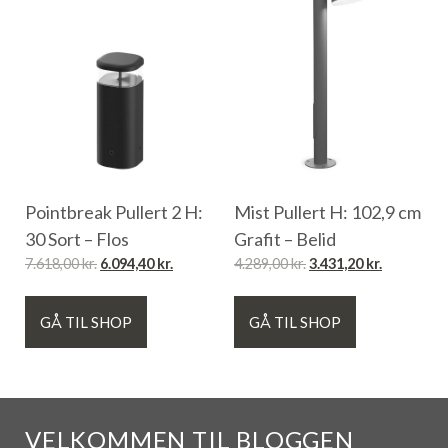
Pointbreak Pullert 2 H:
Mist Pullert H: 102,9 cm
30 Sort – Flos
Grafit – Belid
7.618,00
kr.
6.094,40
kr.
4.289,00
kr.
3.431,20
kr.
GÅ TIL SHOP
GÅ TIL SHOP
VELKOMMEN TIL BLOGGEN