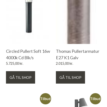
Circled Pullert Soft 16w
Thomas Pullertarmatur
4000k Cd Blk/s
E27 K1 Galv
5.725,00
kr.
2.015,00
kr.
GÅ TIL SHOP
GÅ TIL SHOP
Tilbud
Tilbud