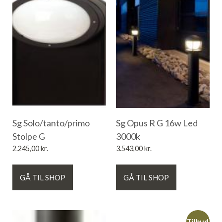
Sg Solo/tanto/primo
Sg Opus R G 16w Led
Stolpe G
3000k
2.245,00
kr.
3.543,00
kr.
GÅ TIL SHOP
GÅ TIL SHOP
Tilbud