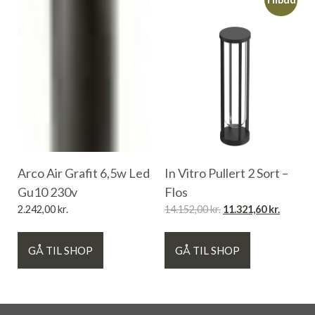
Arco Air Grafit 6,5w Led
In Vitro Pullert 2 Sort –
Gu10 230v
Flos
2.242,00
kr.
14.152,00
kr.
11.321,60
kr.
GÅ TIL SHOP
GÅ TIL SHOP