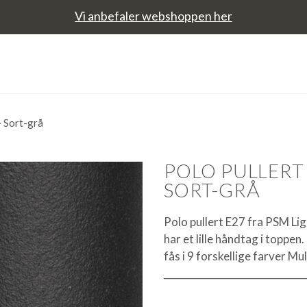
Vi anbefaler webshoppen her
– Sort-grå
POLO PULLERT 
SORT-GRÅ
Polo pullert E27 fra PSM Lig
har et lille håndtag i toppen.
fås i 9 forskellige farver Mu
_____________________________