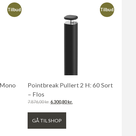
Tilbud
Tilbud
m Mono
Pointbreak Pullert 2 H: 60 Sort
– Flos
7.876,00
kr.
6.300,80
kr.
GÅ TIL SHOP