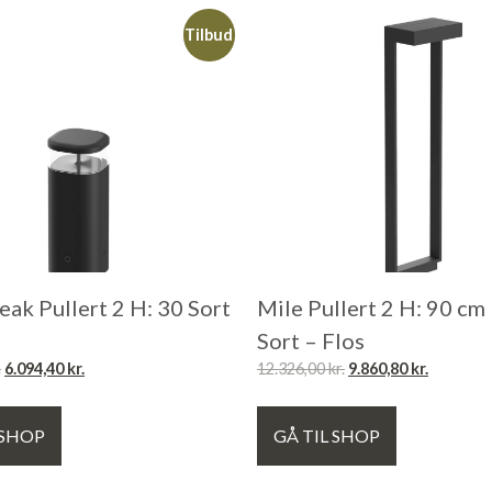
Tilbud
eak Pullert 2 H: 30 Sort
Mile Pullert 2 H: 90 c
Sort – Flos
.
6.094,40
kr.
12.326,00
kr.
9.860,80
kr.
 SHOP
GÅ TIL SHOP