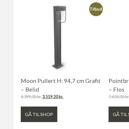
Tilbud
Moon Pullert H: 94,7 cm Grafit
Pointbr
– Belid
– Flos
4.399,00
kr.
3.519,20
kr.
7.618,00
kr
GÅ TIL SHOP
GÅ TIL