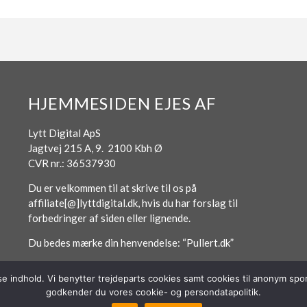
HJEMMESIDEN EJES AF
Lytt Digital ApS
Jagtvej 215 A, 9. 2100 Kbh Ø
CVR nr.: 36537930
Du er velkommen til at skrive til os på
affiliate[@]lyttdigital.dk, hvis du har forslag til
forbedringer af siden eller lignende.
Du bedes mærke din henvendelse: “Pullert.dk”
sse indhold. Vi benytter trejdeparts cookies samt cookies til anonym s
godkender du vores cookie- og persondatapolitik.