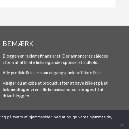
BEMÆRK
Bloggen er reklamefinansieret. Der annonceres således
i form af affiliate links og andet sponseret indhold.
Alle produktlinks er som udgangspunkt affiliate links.
Vælger du at købe et produkt, efter at have klikket på et
link, modtager vi en lille kommission, som bruges til at
drive bloggen.
poring på tværs af hjemmesider. Ved at bruge vores hjemmeside,
Forside
Om / Kontakt
Betingelser