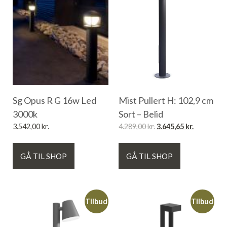
Sg Opus R G 16w Led
Mist Pullert H: 102,9 cm
3000k
Sort – Belid
3.542,00
kr.
4.289,00
kr.
3.645,65
kr.
GÅ TIL SHOP
GÅ TIL SHOP
Tilbud
Tilbud