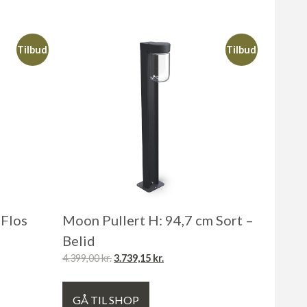
Tilbud
Tilbud
 Flos
Moon Pullert H: 94,7 cm Sort –
Belid
4.399,00
kr.
3.739,15
kr.
GÅ TIL SHOP