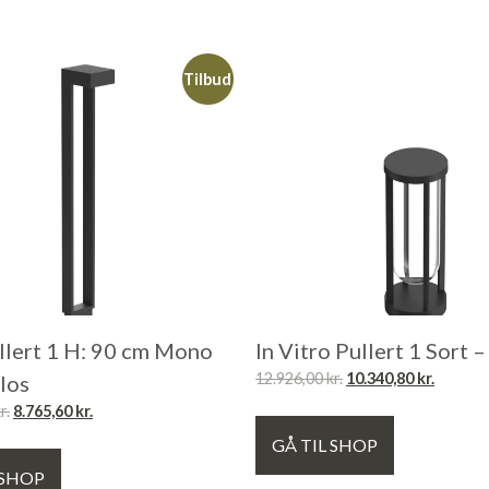
Tilbud
llert 1 H: 90 cm Mono
In Vitro Pullert 1 Sort –
12.926,00
kr.
10.340,80
kr.
Flos
r.
8.765,60
kr.
GÅ TIL SHOP
 SHOP