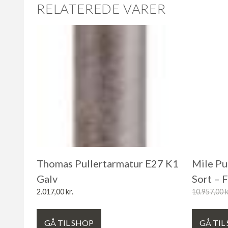
RELATEREDE VARER
Thomas Pullertarmatur E27 K1
Mile Pu
Galv
Sort – 
2.017,00
kr.
10.957,00
k
GÅ TIL SHOP
GÅ TIL