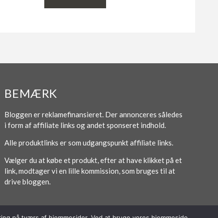
BEMÆRK
Bloggen er reklamefinansieret. Der annonceres således
i form af affiliate links og andet sponseret indhold.
Alle produktlinks er som udgangspunkt affiliate links.
Vælger du at købe et produkt, efter at have klikket på et
link, modtager vi en lille kommission, som bruges til at
drive bloggen.
poring på tværs af hjemmesider. Ved at bruge vores hjemmeside,