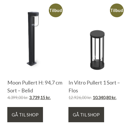
Tilbud
Tilbud
Moon Pullert H: 94,7 cm
In Vitro Pullert 1 Sort –
Sort – Belid
Flos
4.399,00
kr.
3.739,15
kr.
12.926,00
kr.
10.340,80
kr.
GÅ TIL SHOP
GÅ TIL SHOP