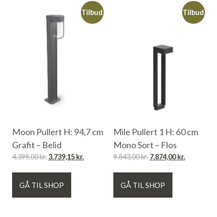
Tilbud
Tilbud
Moon Pullert H: 94,7 cm
Mile Pullert 1 H: 60 cm
Grafit – Belid
Mono Sort – Flos
4.399,00
kr.
3.739,15
kr.
9.843,00
kr.
7.874,00
kr.
GÅ TIL SHOP
GÅ TIL SHOP