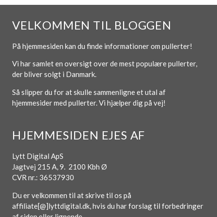
VELKOMMEN TIL BLOGGEN
På hjemmesiden kan du finde informationer om pullerter!
Vi har samlet en oversigt over de mest populære pullerter,
der bliver solgt i Danmark.
Så slipper du for at skulle sammenligne et utal af
hjemmesider med pullerter. Vi hjælper dig på vej!
HJEMMESIDEN EJES AF
Lytt Digital ApS
Jagtvej 215 A, 9. 2100 Kbh Ø
CVR nr.: 36537930
Du er velkommen til at skrive til os på
affiliate[@]lyttdigital.dk, hvis du har forslag til forbedringer
af siden eller lignende.