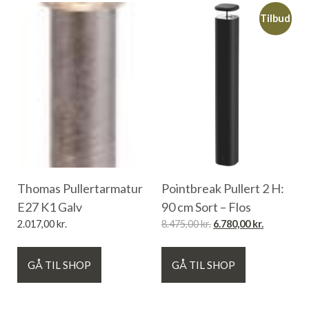
Tilbud
Thomas Pullertarmatur
Pointbreak Pullert 2 H:
E27 K1 Galv
90 cm Sort – Flos
2.017,00
kr.
8.475,00
kr.
6.780,00
kr.
GÅ TIL SHOP
GÅ TIL SHOP