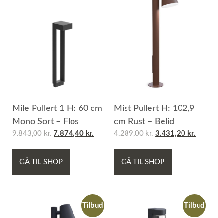
Mile Pullert 1 H: 60 cm
Mist Pullert H: 102,9
Mono Sort – Flos
cm Rust – Belid
9.843,00
kr.
7.874,40
kr.
4.289,00
kr.
3.431,20
kr.
GÅ TIL SHOP
GÅ TIL SHOP
Tilbud
Tilbud