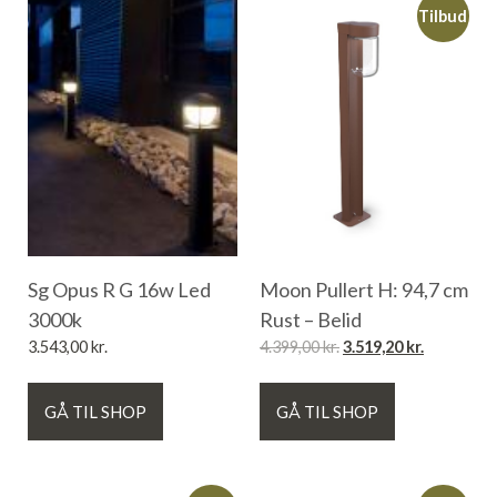
Tilbud
Sg Opus R G 16w Led
Moon Pullert H: 94,7 cm
3000k
Rust – Belid
3.543,00
kr.
4.399,00
kr.
3.519,20
kr.
GÅ TIL SHOP
GÅ TIL SHOP