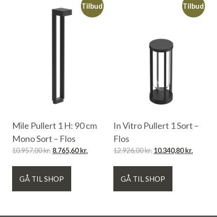
Tilbud
Tilbud
Mile Pullert 1 H: 90 cm
In Vitro Pullert 1 Sort –
Mono Sort – Flos
Flos
10.957,00
kr.
8.765,60
kr.
12.926,00
kr.
10.340,80
kr.
GÅ TIL SHOP
GÅ TIL SHOP