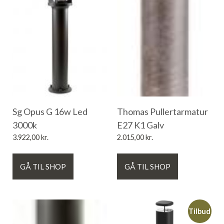
Sg Opus G 16w Led
Thomas Pullertarmatur
3000k
E27 K1 Galv
3.922,00
kr.
2.015,00
kr.
GÅ TIL SHOP
GÅ TIL SHOP
Tilbud