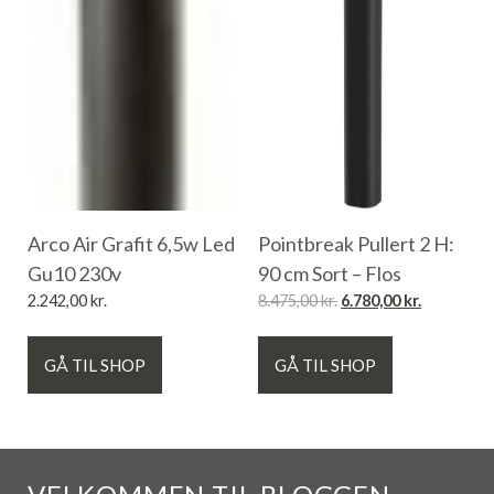
Arco Air Grafit 6,5w Led
Pointbreak Pullert 2 H:
Gu10 230v
90 cm Sort – Flos
2.242,00
kr.
8.475,00
kr.
6.780,00
kr.
GÅ TIL SHOP
GÅ TIL SHOP