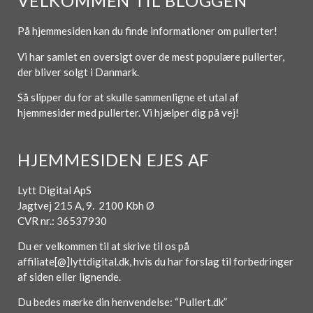
VELKOMMEN TIL BLOGGEN
På hjemmesiden kan du finde informationer om pullerter!
Vi har samlet en oversigt over de mest populære pullerter,
der bliver solgt i Danmark.
Så slipper du for at skulle sammenligne et utal af
hjemmesider med pullerter. Vi hjælper dig på vej!
HJEMMESIDEN EJES AF
Lytt Digital ApS
Jagtvej 215 A, 9. 2100 Kbh Ø
CVR nr.: 36537930
Du er velkommen til at skrive til os på
affiliate[@]lyttdigital.dk, hvis du har forslag til forbedringer
af siden eller lignende.
Du bedes mærke din henvendelse: “Pullert.dk”