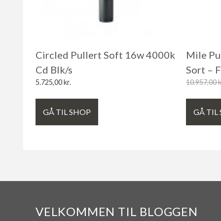
Circled Pullert Soft 16w 4000k
Mile Pu
Cd Blk/s
Sort – 
5.725,00
kr.
10.957,00
k
GÅ TIL SHOP
GÅ TIL
VELKOMMEN TIL BLOGGEN