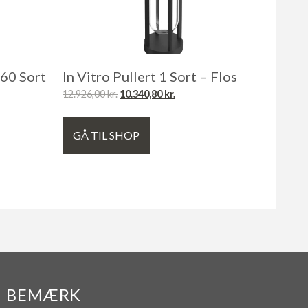
 60 Sort
In Vitro Pullert 1 Sort – Flos
12.926,00
kr.
10.340,80
kr.
GÅ TIL SHOP
BEMÆRK