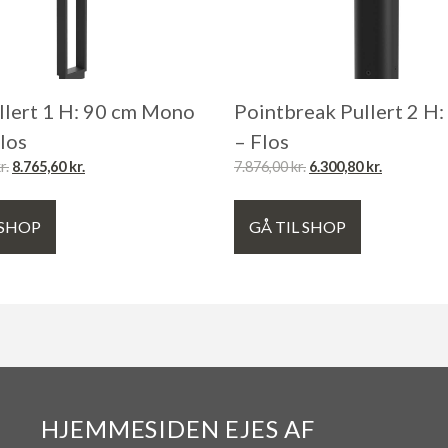
llert 1 H: 90 cm Mono
Pointbreak Pullert 2 H:
Flos
– Flos
r.
8.765,60
kr.
7.876,00
kr.
6.300,80
kr.
 SHOP
GÅ TIL SHOP
HJEMMESIDEN EJES AF