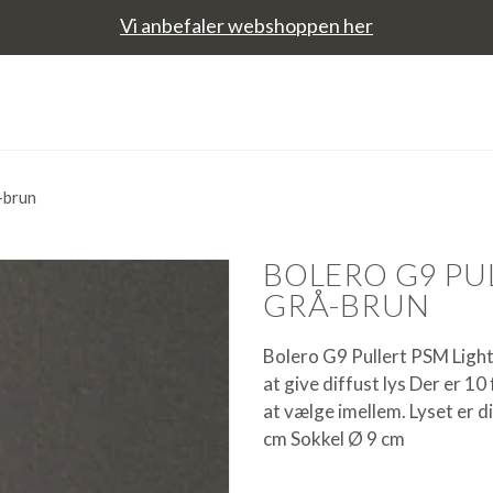
Vi anbefaler webshoppen her
-brun
BOLERO G9 PU
GRÅ-BRUN
Bolero G9 Pullert PSM Lighti
at give diffust lys Der er 10
at vælge imellem. Lyset er d
cm Sokkel Ø 9 cm